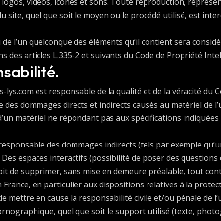
ogos, vidéos, icônes et sons. Toute reproduction, représent
site, quel que soit le moyen ou le procédé utilisé, est interd
u de l’un quelconque des éléments qu’il contient sera consi
 des articles L.335-2 et suivants du Code de Propriété Intell
sabilité.
es-lys.com est responsable de la qualité et de la véracité du C
des dommages directs et indirects causés au matériel de l’uti
on d’un matériel ne répondant pas aux spécifications indiquées
 responsable des dommages indirects (tels par exemple qu’u
om. Des espaces interactifs (possibilité de poser des questions
 droit de supprimer, sans mise en demeure préalable, tout co
n France, en particulier aux dispositions relatives à la prote
 de mettre en cause la responsabilité civile et/ou pénale de 
pornographique, quel que soit le support utilisé (texte, photo