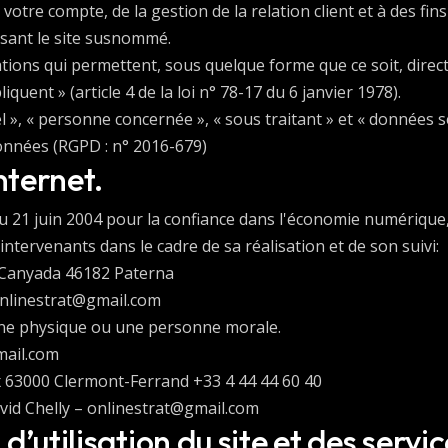
otre compte, de la gestion de la relation client et à des fins 
isant le site susnommé.
tions qui permettent, sous quelque forme que ce soit, direct
uent » (article 4 de la loi n° 78-17 du 6 janvier 1978).
», « personne concernée », « sous traitant » et « données sen
onnées (RGPD : n° 2016-679)
nternet.
 du 21 juin 2004 pour la confiance dans l'économie numérique, 
 intervenants dans le cadre de sa réalisation et de son suivi:
La Canyada 46182 Paterna
 onlinestrat@gmail.com
nne physique ou une personne morale.
mail.com
x 63000 Clermont-Ferrand +33 4 44 44 60 40
vid Chelly – onlinestrat@gmail.com
d’utilisation du site et des servi