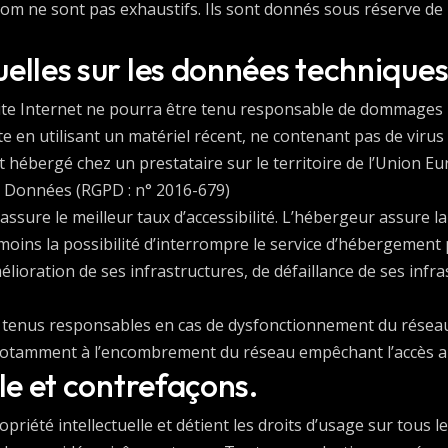
.com ne sont pas exhaustifs. Ils sont donnés sous réserve d
uelles sur les données techniques
 site Internet ne pourra être tenu responsable de dommages mat
site en utilisant un matériel récent, ne contenant pas de viru
est hébergé chez un prestataire sur le territoire de l’Unio
s Données (RGPD : n° 2016-679)
 assure le meilleur taux d’accessibilité. L’hébergeur assure l
nmoins la possibilité d’interrompre le service d’hébergement
oration de ses infrastructures, de défaillance de ses infras
e tenus responsables en cas de dysfonctionnement du réseau
é notamment à l’encombrement du réseau empêchant l’accès a
lle et contrefaçons.
opriété intellectuelle et détient les droits d’usage sur tous l