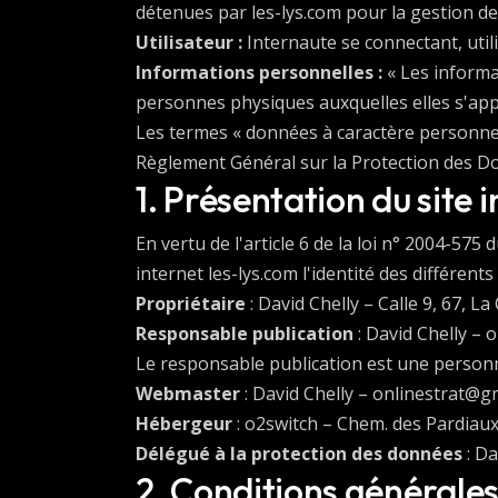
détenues par les-lys.com pour la gestion de v
Utilisateur :
Internaute se connectant, util
Informations personnelles :
« Les informa
personnes physiques auxquelles elles s'appliq
Les termes « données à caractère personnel 
Règlement Général sur la Protection des D
1. Présentation du site i
En vertu de l'article 6 de la loi n° 2004-575
internet les-lys.com l'identité des différents
Propriétaire
: David Chelly – Calle 9, 67, 
Responsable publication
: David Chelly –
Le responsable publication est une perso
Webmaster
: David Chelly – onlinestrat@g
Hébergeur
: o2switch – Chem. des Pardiau
Délégué à la protection des données
: Da
2. Conditions générales 